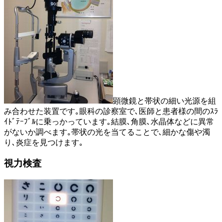
顕微鏡と帯状の細い光源を組
み合わせた装置です｡眼科の診察室で､医師と患者様の間のｽﾗ
ｲﾄﾞﾃｰﾌﾞﾙに乗っかっています｡結膜､角膜､水晶体などに異常
がないか調べます｡帯状の光を当てることで､細かな傷や濁
り､炎症を見つけます｡
視力検査