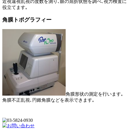
近視遠視乱視の度数を測り､眼の屈折状態を調べ､視力検査に
役立てます｡
角膜トポグラフィー
角膜形状の測定を行います｡
角膜不正乱視､円錐角膜などを表示できます｡