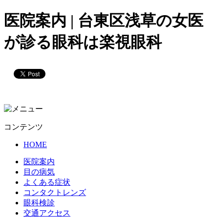
医院案内 | 台東区浅草の女医
が診る眼科は楽視眼科
コンテンツ
HOME
医院案内
目の病気
よくある症状
コンタクトレンズ
眼科検診
交通アクセス