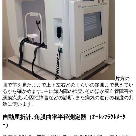
片方の
眼で前を見たままで上下左右どのくらいの範囲まで見えてい
るかを確かめます｡主に緑内障の検査､そのほか脳血管障害や
網膜疾患､心因性障害などの診断､また病気の進行の程度の判
断に使います｡
自動屈折計､角膜曲率半径測定器（ｵｰﾄﾚﾌﾗｸﾄﾒｰﾀ
ｰ）