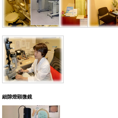
細隙燈顕微鏡