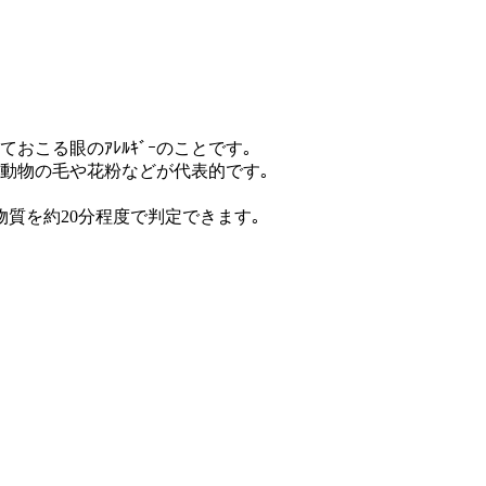
おこる眼のｱﾚﾙｷﾞｰのことです｡
やｶﾋﾞ､動物の毛や花粉などが代表的です｡
因物質を約20分程度で判定できます｡