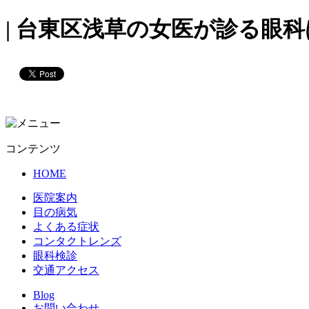
| 台東区浅草の女医が診る眼
コンテンツ
HOME
医院案内
目の病気
よくある症状
コンタクトレンズ
眼科検診
交通アクセス
Blog
お問い合わせ