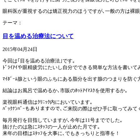
眼科医が重視するのは矯正視力のほうですが､一般の方は裸眼
テーマ：
目を温める治療法について
2015年04月24日
今回は｢目を温める治療法｣です｡
ﾄﾞﾗｲｱｲや眼精疲労にたいし自分でできる簡単な方法を書いて
ﾏｲﾎﾞｰﾑ腺という眼のふちにある脂分を出す腺のつまりを防ぐ
結論はお風呂で温めるか､市販のﾎｯﾄｱｲﾏｽｸを使用するか｡
楽視眼科通信はｸﾘﾆｯｸ内においています｡
ﾊﾞｯｸﾅﾝﾊﾞｰもありますので､ご来院の際はぜひ手に取ってみて
毎月発行を目指していますが､今年は11号まででした｡
抜けたのは急にｽﾀｯﾌの一人が止めた月です｡
来年の目標はｽﾀｯﾌを大事に､でもきっちりと指導を！