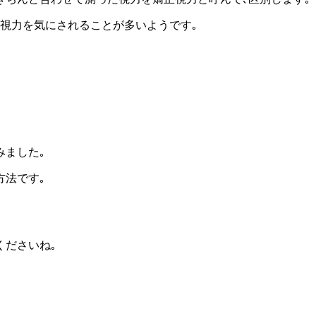
視力を気にされることが多いようです｡
みました｡
方法です｡
くださいね｡