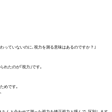
は変わっていないのに､視力を測る意味はあるのですか？｣
られたのが｢視力｣です｡
ためです｡
､
ﾈをきちんと合わせて測った視力を矯正視力と呼んで､区別します｡