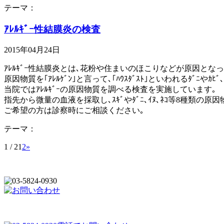
テーマ：
ｱﾚﾙｷﾞｰ性結膜炎の検査
2015年04月24日
ｱﾚﾙｷﾞｰ性結膜炎とは､花粉や住まいのほこりなどが原因となって
原因物質を｢ｱﾚﾙｹﾞﾝ｣と言って､｢ﾊｳｽﾀﾞｽﾄ｣といわれるﾀﾞﾆ
当院ではｱﾚﾙｷﾞｰの原因物質を調べる検査を実施しています｡
指先から微量の血液を採取し､ｽｷﾞやﾀﾞﾆ､ｲﾇ､ﾈｺ等8種類の原
ご希望の方は診察時にご相談ください｡
テーマ：
1 / 2
1
2
»