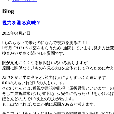
Blog
視力を測る意味？
2015年04月24日
｢ものもらいで来たのになんで視力を測るの？｣
｢毎月ﾄﾞﾗｲｱｲのお薬をもらうため､通院しています｡見え方
検査ｽﾀｯﾌが良く聞かれる質問です｡
眼が見えにくくなる原因はいろいろありますが､
原因に関係なく､｢ものを見る力｣を全体として測るために考え
ﾒｶﾞﾈをかけずに測ると､視力は人によりずいぶん違います｡
0.01の人もいれば1.5の人もいます｡
そのほとんどは､近視や遠視や乱視（屈折異常といいます）の
そして屈折異常だけが原因なら､完全に合ったﾒｶﾞﾈをかければ
ほとんどの人で1.0以上の視力が出ます｡
もし出なければ､なにか他に原因があると考えます｡
そこで､ﾒｶﾞﾈをかけずに測った視力を裸眼視力と呼び､ﾒｶﾞ